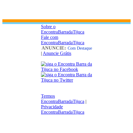
Sobre o
EncontraBarradaTijuca
Fale com
EncontraBarradaTijuca
ANUNCIE:
Com Destaque
|
Anuncie Grátis
Termos
EncontraBarradaTijuca
|
Privacidade
EncontraBarradaTijuca