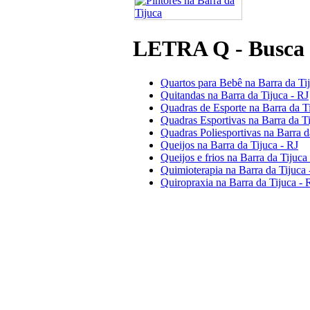
LETRA Q - Busca 
Quartos para Bebê na Barra da Tij
Quitandas na Barra da Tijuca - RJ
Quadras de Esporte na Barra da Ti
Quadras Esportivas na Barra da Ti
Quadras Poliesportivas na Barra d
Queijos na Barra da Tijuca - RJ
Queijos e frios na Barra da Tijuca
Quimioterapia na Barra da Tijuca 
Quiropraxia na Barra da Tijuca - 