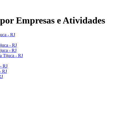
por Empresas e Atividades
uca - RJ
juca - RJ
juca - RJ
a Tijuca - RJ
 - RJ
- RJ
RJ