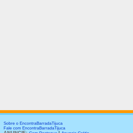
Sobre o EncontraBarradaTijuca
Fale com EncontraBarradaTijuca
ANUNCIE:
|