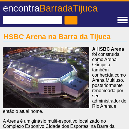
encontra
BarradaTijuca
HSBC Arena na Barra da Tijuca
A HSBC Arena
foi construída
como Arena
Olímpica,
também
conhecida como
Arena Multiuso,
posteriormente
renomeada por
seu
administrador de
Rio Arena e
então o atual nome.
A Arena é um ginásio multi-esportivo localizado no
Complexo Esportivo Cidade dos Esportes, na Barra da