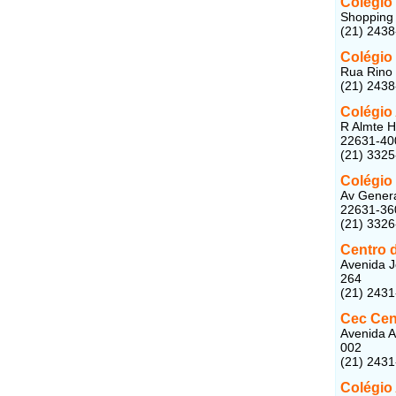
Colégio
Shopping 
(21) 2438
Colégio
Rua Rino 
(21) 243
Colégio
R Almte H
22631-40
(21) 3325
Colégio
Av Genera
22631-36
(21) 3326
Centro d
Avenida J
264
(21) 243
Cec Cen
Avenida A
002
(21) 243
Colégio