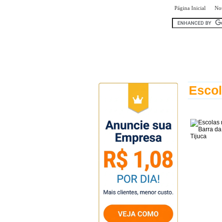
|
Página Inicial
Not
encontr
Escol