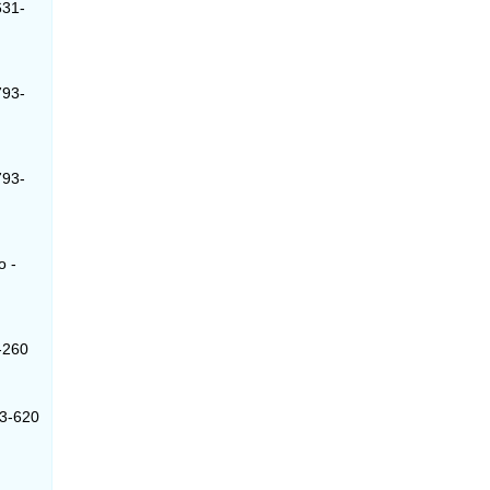
631-
793-
793-
o -
1-260
93-620