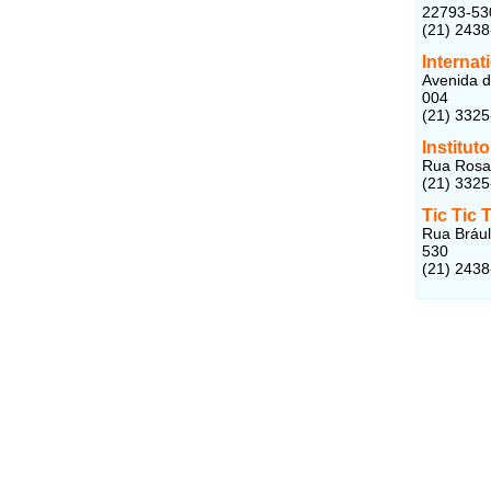
22793-53
(21) 243
Internat
Avenida d
004
(21) 332
Institut
Rua Rosau
(21) 332
Tic Tic 
Rua Brául
530
(21) 243