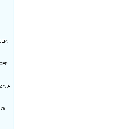
 CEP:
 CEP:
22793-
775-