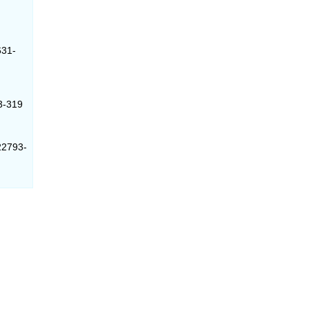
631-
93-319
 22793-