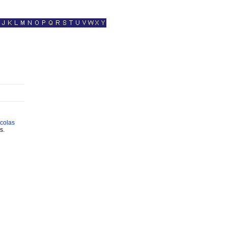
colas
s.