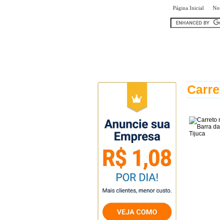
|
Página Inicial
Not
encontr
Carre