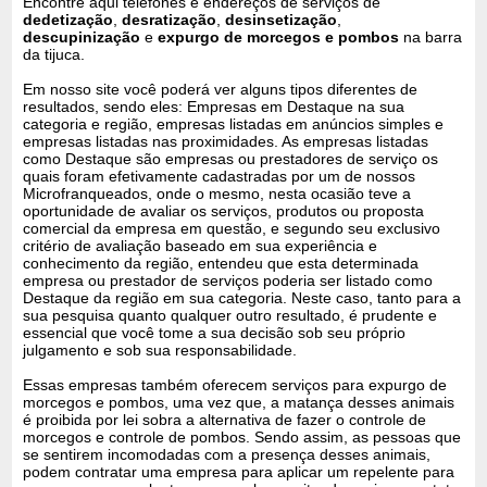
Encontre aqui telefones e endereços de serviços de
dedetização
,
desratização
,
desinsetização
,
descupinização
e
expurgo de morcegos e pombos
na barra
da tijuca.
Em nosso site você poderá ver alguns tipos diferentes de
resultados, sendo eles: Empresas em Destaque na sua
categoria e região, empresas listadas em anúncios simples e
empresas listadas nas proximidades. As empresas listadas
como Destaque são empresas ou prestadores de serviço os
quais foram efetivamente cadastradas por um de nossos
Microfranqueados, onde o mesmo, nesta ocasião teve a
oportunidade de avaliar os serviços, produtos ou proposta
comercial da empresa em questão, e segundo seu exclusivo
critério de avaliação baseado em sua experiência e
conhecimento da região, entendeu que esta determinada
empresa ou prestador de serviços poderia ser listado como
Destaque da região em sua categoria. Neste caso, tanto para a
sua pesquisa quanto qualquer outro resultado, é prudente e
essencial que você tome a sua decisão sob seu próprio
julgamento e sob sua responsabilidade.
Essas empresas também oferecem serviços para expurgo de
morcegos e pombos, uma vez que, a matança desses animais
é proibida por lei sobra a alternativa de fazer o controle de
morcegos e controle de pombos. Sendo assim, as pessoas que
se sentirem incomodadas com a presença desses animais,
podem contratar uma empresa para aplicar um repelente para