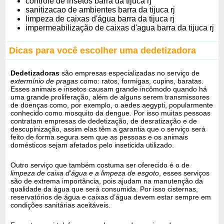
controle de insetos barra da tijuca rj
sanitizacao de ambientes barra da tijuca rj
limpeza de caixas d'água barra da tijuca rj
impermeabilização de caixas d'agua barra da tijuca rj
Dicas para você escolher uma dedetizadora
Dedetizadoras
são empresas especializadas no serviço de
extermínio de pragas
como: ratos, formigas, cupins, baratas.
Esses animais e insetos causam grande incômodo quando há
uma grande proliferação, além de alguns serem transmissores
de doenças como, por exemplo, o aedes aegypti, popularmente
conhecido como mosquito da dengue. Por isso muitas pessoas
contratam empresas de dedetização, de desratização e de
descupinização, assim elas têm a garantia que o serviço será
feito de forma segura sem que as pessoas e os animais
domésticos sejam afetados pelo inseticida utilizado.
Outro serviço que também costuma ser oferecido é o de
limpeza de caixa d’água e a limpeza de esgoto
, esses serviços
são de extrema importância, pois ajudam na manutenção da
qualidade da água que será consumida. Por isso cisternas,
reservatórios de água e caixas d’água devem estar sempre em
condições sanitárias aceitáveis.