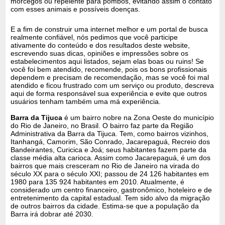
morcegos ou repelente para pombos, evitando assim o contato
com esses animais e possíveis doenças.
E a fim de construir uma internet melhor e um portal de busca
realmente confiável, nós pedimos que você participe
ativamente do conteúdo e dos resultados deste website,
escrevendo suas dicas, opiniões e impressões sobre os
estabelecimentos aqui listados, sejam elas boas ou ruins! Se
você foi bem atendido, recomende, pois os bons profissionais
dependem e precisam de recomendação, mas se você foi mal
atendido e ficou frustrado com um serviço ou produto, descreva
aqui de forma responsável sua experiência e evite que outros
usuários tenham também uma má experiência.
Barra da Tijuca
é um bairro nobre na Zona Oeste do município
do Rio de Janeiro, no Brasil. O bairro faz parte da Região
Administrativa da Barra da Tijuca. Tem, como bairros vizinhos,
Itanhangá, Camorim, São Conrado, Jacarepaguá, Recreio dos
Bandeirantes, Curicica e Joá; seus habitantes fazem parte da
classe média alta carioca. Assim como Jacarepaguá, é um dos
bairros que mais cresceram no Rio de Janeiro na virada do
século XX para o século XXI; passou de 24 126 habitantes em
1980 para 135 924 habitantes em 2010. Atualmente, é
considerado um centro financeiro, gastronômico, hoteleiro e de
entretenimento da capital estadual. Tem sido alvo da migração
de outros bairros da cidade. Estima-se que a população da
Barra irá dobrar até 2030.