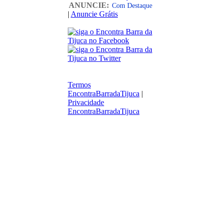
ANUNCIE:
Com Destaque
|
Anuncie Grátis
Termos
EncontraBarradaTijuca
|
Privacidade
EncontraBarradaTijuca