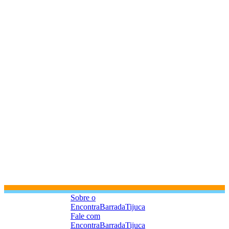
Sobre o
EncontraBarradaTijuca
Fale com
EncontraBarradaTijuca