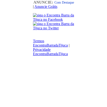
ANUNCIE:
Com Destaque
|
Anuncie Grátis
Termos
EncontraBarradaTijuca
|
Privacidade
EncontraBarradaTijuca