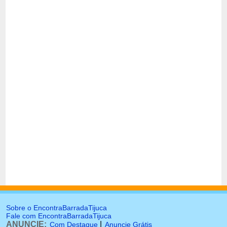
Sobre o EncontraBarradaTijuca
Fale com EncontraBarradaTijuca
ANUNCIE:
|
Com Destaque
Anuncie Grátis