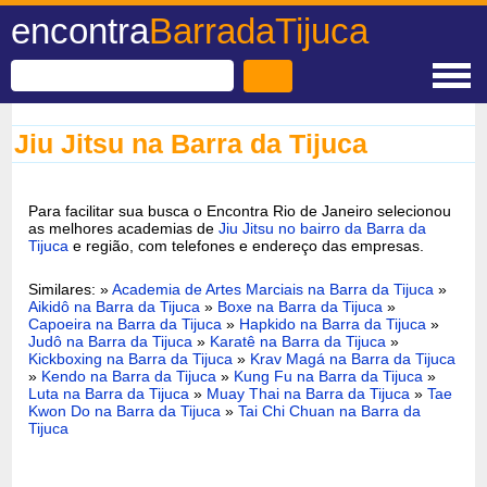
encontra
BarradaTijuca
Jiu Jitsu na Barra da Tijuca
Para facilitar sua busca o Encontra Rio de Janeiro selecionou
as melhores academias de
Jiu Jitsu no bairro da Barra da
Tijuca
e região, com telefones e endereço das empresas.
Similares: »
Academia de Artes Marciais na Barra da Tijuca
»
Aikidô na Barra da Tijuca
»
Boxe na Barra da Tijuca
»
Capoeira na Barra da Tijuca
»
Hapkido na Barra da Tijuca
»
Judô na Barra da Tijuca
»
Karatê na Barra da Tijuca
»
Kickboxing na Barra da Tijuca
»
Krav Magá na Barra da Tijuca
»
Kendo na Barra da Tijuca
»
Kung Fu na Barra da Tijuca
»
Luta na Barra da Tijuca
»
Muay Thai na Barra da Tijuca
»
Tae
Kwon Do na Barra da Tijuca
»
Tai Chi Chuan na Barra da
Tijuca