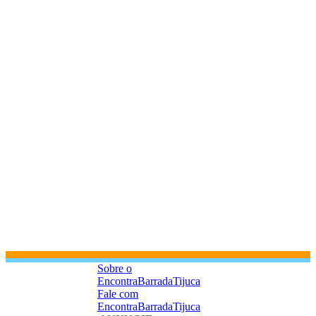
Sobre o
EncontraBarradaTijuca
Fale com
EncontraBarradaTijuca