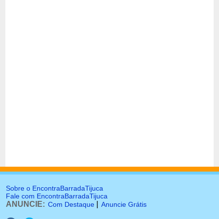
Sobre o EncontraBarradaTijuca
Fale com EncontraBarradaTijuca
ANUNCIE:
|
Com Destaque
Anuncie Grátis