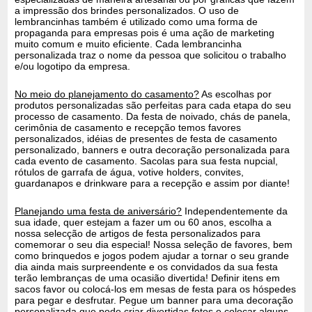
a impressão dos brindes personalizados. O uso de
lembrancinhas também é utilizado como uma forma de
propaganda para empresas pois é uma ação de marketing
muito comum e muito eficiente. Cada lembrancinha
personalizada traz o nome da pessoa que solicitou o trabalho
e/ou logotipo da empresa.
No meio do planejamento do casamento?
As escolhas por
produtos personalizadas são perfeitas para cada etapa do seu
processo de casamento. Da festa de noivado, chás de panela,
cerimônia de casamento e recepção temos favores
personalizados, idéias de presentes de festa de casamento
personalizado, banners e outra decoração personalizada para
cada evento de casamento. Sacolas para sua festa nupcial,
rótulos de garrafa de água, votive holders, convites,
guardanapos e drinkware para a recepção e assim por diante!
Planejando uma festa de aniversário?
Independentemente da
sua idade, quer estejam a fazer um ou 60 anos, escolha a
nossa selecção de artigos de festa personalizados para
comemorar o seu dia especial! Nossa seleção de favores, bem
como brinquedos e jogos podem ajudar a tornar o seu grande
dia ainda mais surpreendente e os convidados da sua festa
terão lembranças de uma ocasião divertida! Definir itens em
sacos favor ou colocá-los em mesas de festa para os hóspedes
para pegar e desfrutar. Pegue um banner para uma decoração
personalizada que pode criar divertidas fotos e colocar alguns