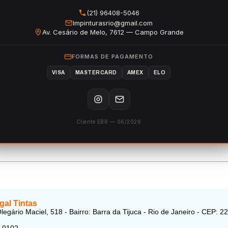
(21) 96408-5046
lmpinturasrio@gmail.com
Av. Cesário de Melo, 7612 — Campo Grande
FORMAS DE PAGAMENTO
VISA
MASTERCARD
AMEX
ELO
Cliente EBR — 06/2026
gal Tintas
legário Maciel, 518 - Bairro: Barra da Tijuca - Rio de Janeiro - CEP: 2
3-0102