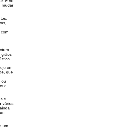
r. E no
s mudar
tos,
tas,
r com
extura
m grãos
stico.
Hoje em
ade, que
s ou
ns e
es e
r vários
 ainda
 ao
om um