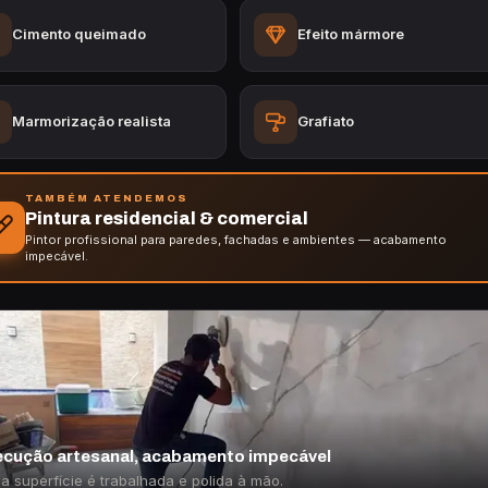
Cimento queimado
Efeito mármore
Marmorização realista
Grafiato
TAMBÉM ATENDEMOS
Pintura residencial & comercial
Pintor profissional para paredes, fachadas e ambientes — acabamento
impecável.
cução artesanal, acabamento impecável
a superfície é trabalhada e polida à mão.