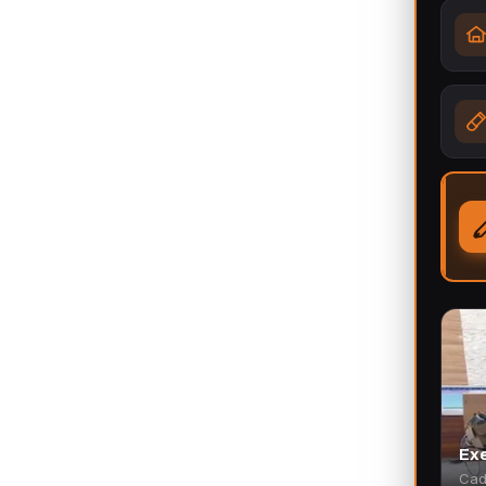
Exe
Cad