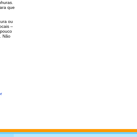
nhuras.
para que
dura ou
ocais –
 pouco
o. Não
br