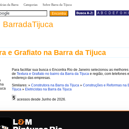
|
|
|
ícias da Barra
Categorias
Sobre Barra da Tijuca
a
BarradaTijuca
ra e Grafiato na Barra da Tijuca
Para facilitar sua busca o Encontra Rio de Janeiro selecionou as melhores 
de
Textura e Grafiato no bairro da Barra da Tijuca
e região, com telefones 
endereço das empresas.
Similares: »
Construtora na Barra da Tijuca
»
Construções e Reformas na 
Tijuca
»
Eletricistas na Barra da Tijuca
acessos desde Junho de 2026.
L
&
M