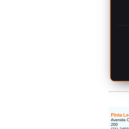
Pinta Le
Avenida O
200
(21) 249