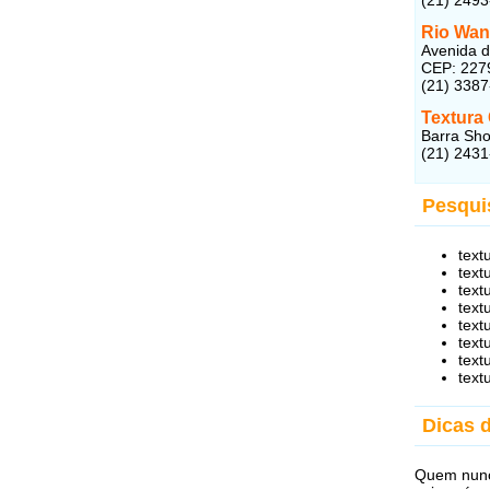
Rio Wan
Avenida d
CEP: 227
(21) 338
Textura
Barra Sho
(21) 243
Pesqui
text
text
text
text
text
text
text
text
Dicas 
Quem nunca