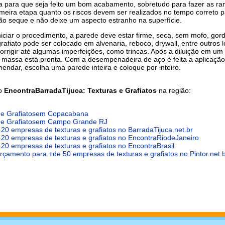
ta para que seja feito um bom acabamento, sobretudo para fazer as ra
imeira etapa quanto os riscos devem ser realizados no tempo correto 
o seque e não deixe um aspecto estranho na superfície.
niciar o procedimento, a parede deve estar firme, seca, sem mofo, gor
grafiato pode ser colocado em alvenaria, reboco, drywall, entre outros l
orrigir até algumas imperfeições, como trincas. Após a diluição em um
 massa está pronta. Com a desempenadeira de aço é feita a aplicaçã
endar, escolha uma parede inteira e coloque por inteiro.
do
EncontraBarradaTijuca: Texturas e Grafiatos
na região:
 e Grafiatosem Copacabana
s e Grafiatosem Campo Grande RJ
 20 empresas de texturas e grafiatos no BarradaTijuca.net.br
 20 empresas de texturas e grafiatos no EncontraRiodeJaneiro
 20 empresas de texturas e grafiatos no EncontraBrasil
 orçamento para +de 50 empresas de texturas e grafiatos no Pintor.net.