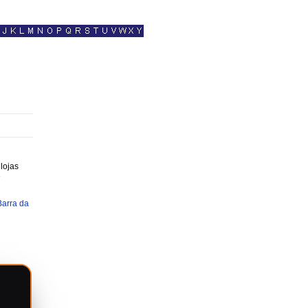
lojas
e
Barra da