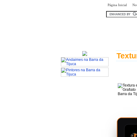
|
Página Inicial
Not
encontr
Textu