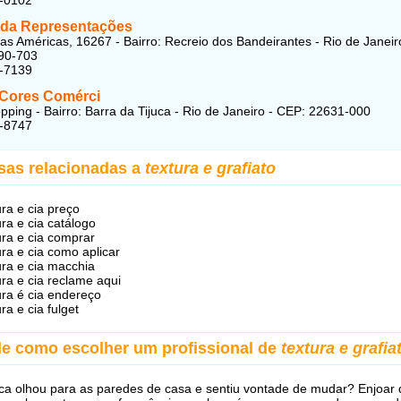
da Representações
as Américas, 16267 - Bairro: Recreio dos Bandeirantes - Rio de Janeir
90-703
7-7139
 Cores Comérci
pping - Bairro: Barra da Tijuca - Rio de Janeiro - CEP: 22631-000
1-8747
sas relacionadas a
textura e grafiato
ura e cia preço
ura e cia catálogo
ura e cia comprar
ura e cia como aplicar
ura e cia macchia
ura e cia reclame aqui
ura é cia endereço
ura e cia fulget
de como escolher um profissional de
textura e grafia
 olhou para as paredes de casa e sentiu vontade de mudar? Enjoar 