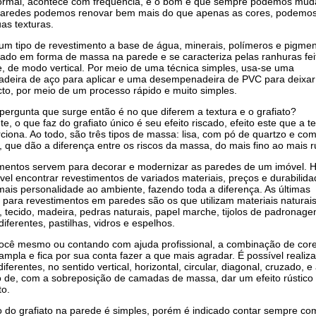
ormal, acontece com frequência, e o bom é que sempre podemos muda
paredes podemos renovar bem mais do que apenas as cores, podemo
as texturas.
 um tipo de revestimento a base de água, minerais, polímeros e pigmen
cado em forma de massa na parede e se caracteriza pelas ranhuras fei
, de modo vertical. Por meio de uma técnica simples, usa-se uma
deira de aço para aplicar e uma desempenadeira de PVC para deixa
to, por meio de um processo rápido e muito simples.
 pergunta que surge então é no que diferem a textura e o grafiato?
, o que faz do grafiato único é seu efeito riscado, efeito este que a t
ciona. Ao todo, são três tipos de massa: lisa, com pó de quartzo e co
, que dão a diferença entre os riscos da massa, do mais fino ao mais rú
mentos servem para decorar e modernizar as paredes de um imóvel. 
ível encontrar revestimentos de variados materiais, preços e durabilid
ais personalidade ao ambiente, fazendo toda a diferença. As últimas
 para revestimentos em paredes são os que utilizam materiais naturai
, tecido, madeira, pedras naturais, papel marche, tijolos de padronage
iferentes, pastilhas, vidros e espelhos.
cê mesmo ou contando com ajuda profissional, a combinação de cor
ampla e fica por sua conta fazer a que mais agradar. É possível realiza
ferentes, no sentido vertical, horizontal, circular, diagonal, cruzado, e
 de, com a sobreposição de camadas de massa, dar um efeito rústico
o.
o do grafiato na parede é simples, porém é indicado contar sempre c