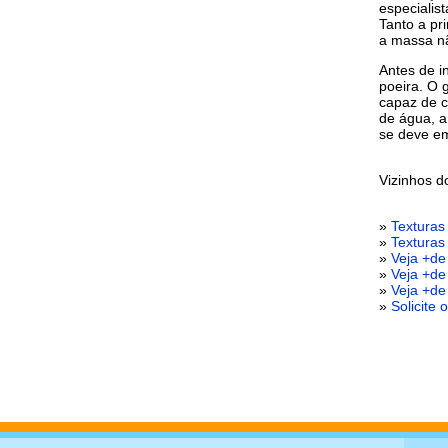
especialis
Tanto a pr
a massa nã
Antes de i
poeira. O 
capaz de c
de água, a
se deve em
Vizinhos 
»
Texturas
»
Textura
»
Veja +de
»
Veja +de
»
Veja +de
»
Solicite