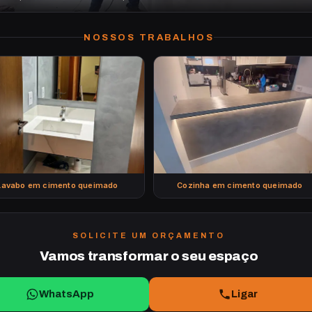
NOSSOS TRABALHOS
Lavabo em cimento queimado
Cozinha em cimento queimado
SOLICITE UM ORÇAMENTO
Vamos transformar o seu espaço
WhatsApp
Ligar