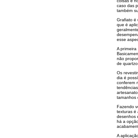
coisas é n
caso das 
também su
Grafiato é
que é apli
geralmente
desempena
esse aspec
A primeira
Basicamente
não propor
de quartzo
Os revesti
dia é poss
conferem m
tendências
artesanato
tamanhos d
Fazendo vo
texturas é 
desenhos di
há a opção
acabament
A aplicaçã